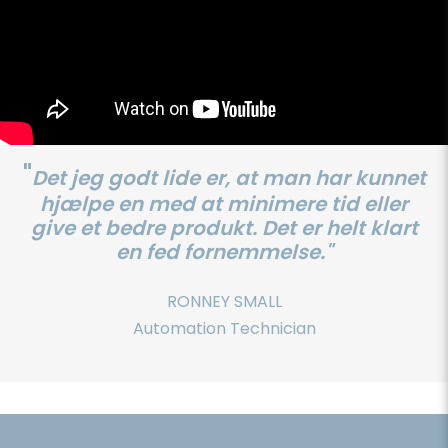
"
Det jeg godt lide er, at man har kunnet
hjælpe en med at minimere tid eller
give et bedre produkt. Det er helt klart
en fed fornemmelse."
RONNEY SMALL
Automation Technician