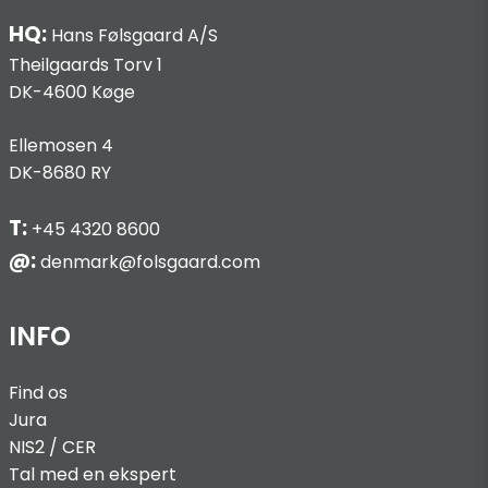
HQ:
Hans Følsgaard A/S
Theilgaards Torv 1
DK-4600 Køge
Ellemosen 4
DK-8680 RY
T:
+45 4320 8600
@:
denmark@folsgaard.com
INFO
Find os
Jura
NIS2 / C
ER
Tal med en ekspert