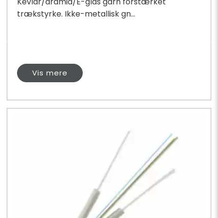
Kevlar/aramid/E-glas garn forstærket
trækstyrke. Ikke-metallisk gn...
Vis mere