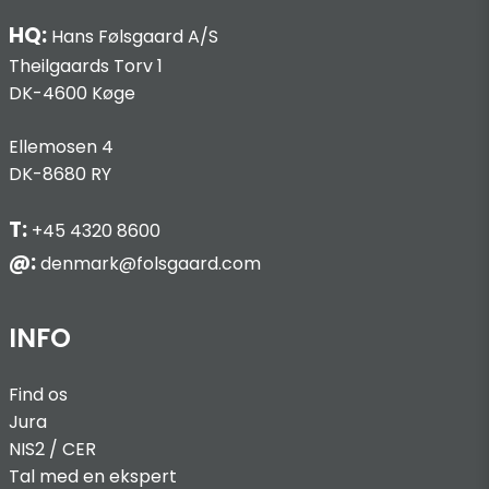
HQ:
Hans Følsgaard A/S
Theilgaards Torv 1
DK-4600 Køge
Ellemosen 4
DK-8680 RY
T:
+45 4320 8600
@:
denmark@folsgaard.com
INFO
Find os
Jura
NIS2 / C
ER
Tal med en ekspert