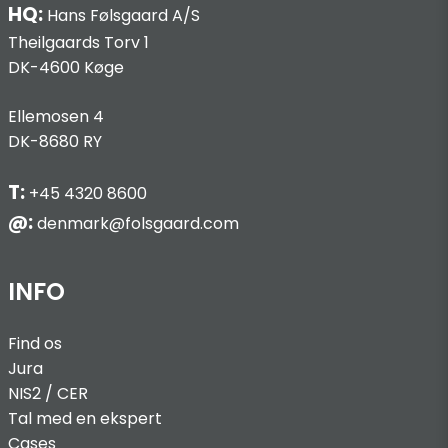
HQ:
Hans Følsgaard A/S
Theilgaards Torv 1
DK-4600 Køge
Ellemosen 4
DK-8680 RY
T:
+45 4320 8600
@:
denmark@folsgaard.com
INFO
Find os
Jura
NIS2 / C
ER
Tal med en ekspert
Cases