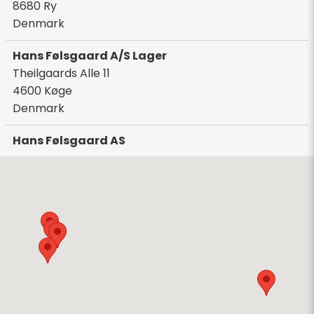
8680
Ry
Denmark
Hans Følsgaard A/S Lager
Theilgaards Alle 11
4600
Køge
Denmark
Hans Følsgaard AS
Bark Silas Vei 8
4876
Grimstad
Norway
Hans Folsgaard GmbH
Chronos-Platz 1
53773
Hennef
Germany
Hans Foelsgaard Electrical Solutions