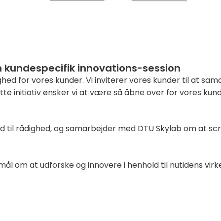
n kundespecifik innovations-session
dighed for vores kunder. Vi inviterer vores kunder til at s
tte initiativ ønsker vi at være så åbne over for vores ku
d til rådighed, og samarbejder med DTU Skylab om at scree
ål om at udforske og innovere i henhold til nutidens virk