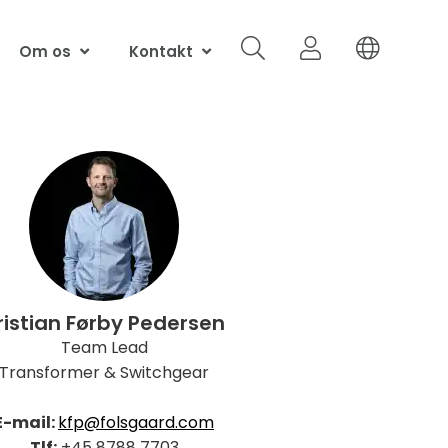
Om os
Kontakt
ristian Førby Pedersen
Team Lead
Transformer & Switchgear
E-mail:
kfp@folsgaard.com
Tlf:
+45 8788 7703