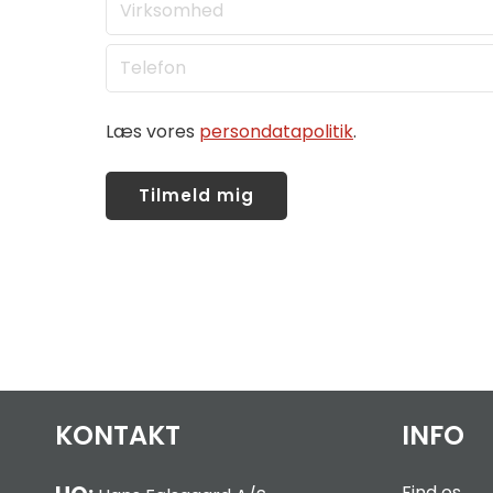
Læs vores
persondatapolitik
.
KONTAKT
INFO
Find os