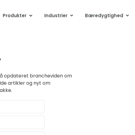
Produkter
Industrier
Bæredygtighed
T
 få opdateret brancheviden om
lde artikler og nyt om
akke.